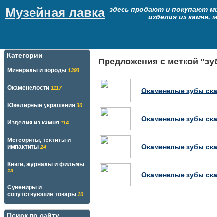
Музейная лавка
здесь продают и покупают м
изделия из камня,
Категории
Предложения с меткой "зуб
Минералы и породы
1393
Окаменелости
1117
Окаменелые зубы скат
Ювелирные украшения
30
Окаменелые зубы скат
Изделия из камня
114
Метеориты, тектиты и
Окаменелые зубы скат
импактиты
24
Книги, журналы и фильмы
13
Окаменелые зубы скат
Сувениры и
сопутствующие товары
10
Поиск по сайту