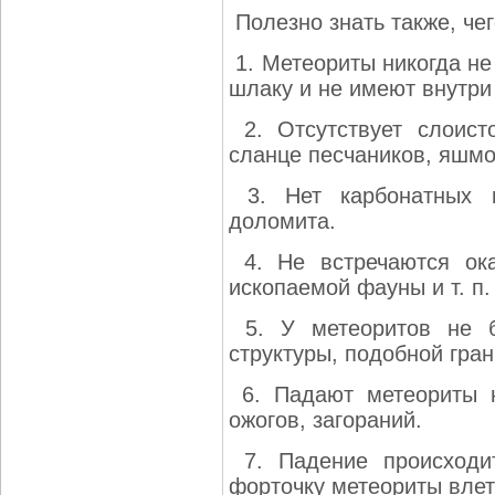
Полезно знать также, чег
1. Метеориты никогда не
шлаку и не имеют внутри 
2. Отсутствует слоист
сланце песчаников, яшм
3. Hет карбонатных п
доломита.
4. Не встречаются ока
ископаемой фауны и т. п.
5. У метеоритов не б
структуры, подобной гран
6. Падают метеориты н
ожогов, загораний.
7. Падение происходит
форточку метеориты влете