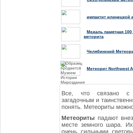
импактит илинецкой
Медаль памятная 100 
меторита
Челябинский Метеор
Метеорит Northwest Af
Все, что связано с 
загадочным и таинственн
понять. Метеориты можно
Метеориты
падают внез
месте земного шара. Их
очень сильными светов