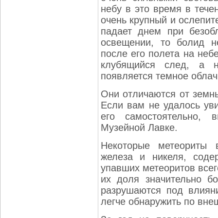
небу в это время в тече
очень крупный и ослепит
падает днем при безоб
освещении, то болид н
после его полета на неб
клубящийся след, а н
появляется темное облач
Они отличаются от земны
Если вам не удалось уви
его самостоятельно,
Музейной Лавке.
Некоторые метеориты 
железа и никеля, сод
упавших метеоритов всег
их доля значительно б
разрушаются под влиян
легче обнаружить по вне