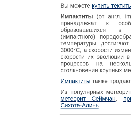
Вы можете
купить тектит
Импактиты
(от англ. im
принадлежат к осо
образовавшихся в р
(импактного) породооб
температуры достигают
3000°С, а скорости изме
скорости их эволюции в
процессов на нескол
столкновении крупных ме
Импактиты
также продают
Из популярных метеори
метеорит Сеймчан
,
пр
Сихоте-Алинь