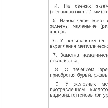
4. На свежих экземп
(толщиной около 1 мм) к
5. Излом чаще всего с
заметны маленькие (р
хондры.
6. У большинства на 
вкрапления металлическо
7. Заметна намагничен
отклоняется.
8. С течением врем
приобретая бурый, ржавы
9. У железных мет
протравленном кислот
видманштеттеновы фигур