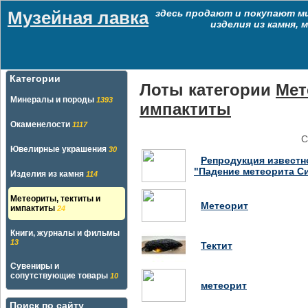
Музейная лавка
здесь продают и покупают м
изделия из камня,
Категории
Лоты категории
Мет
Минералы и породы
1393
импактиты
Окаменелости
1117
С
Ювелирные украшения
30
Репродукция известн
"Падение метеорита С
Изделия из камня
114
Метеориты, тектиты и
Метеорит
импактиты
24
Книги, журналы и фильмы
13
Тектит
Сувениры и
сопутствующие товары
10
метеорит
Поиск по сайту