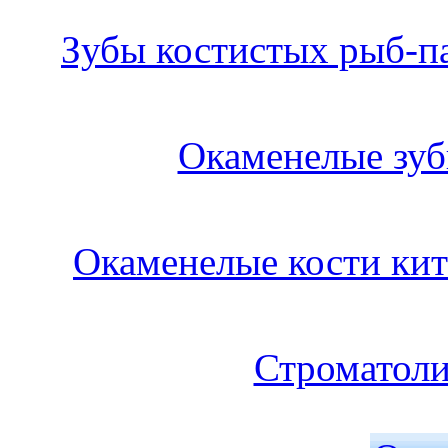
Зубы костистых рыб-па
Окаменелые зубы
Окаменелые кости кит
Строматоли