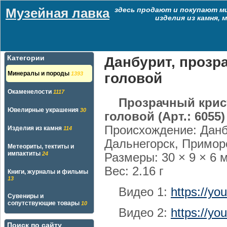
Музейная лавка
здесь продают и покупают м
изделия из камня,
Категории
Данбурит, прозр
Минералы и породы
1393
головой
Окаменелости
1117
Прозрачный крис
Ювелирные украшения
30
головой
(Арт.: 6055)
Происхождение: Данб
Изделия из камня
114
Дальнегорск, Примор
Метеориты, тектиты и
импактиты
24
Размеры: 30 × 9 × 6 
Вес: 2.16 г
Книги, журналы и фильмы
13
Видео 1:
https://y
Сувениры и
сопутствующие товары
10
Видео 2:
https://y
Поиск по сайту