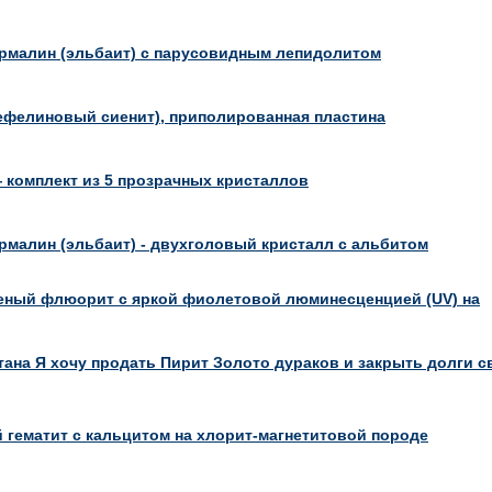
рмалин (эльбаит) с парусовидным лепидолитом
ефелиновый сиенит), приполированная пластина
 комплект из 5 прозрачных кристаллов
рмалин (эльбаит) - двухголовый кристалл с альбитом
еный флюорит с яркой фиолетовой люминесценцией (UV) на
тана Я хочу продать Пирит Золото дураков и закрыть долги с
 гематит с кальцитом на хлорит-магнетитовой породе