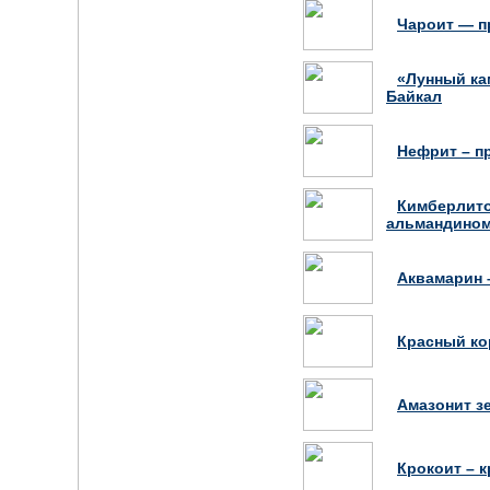
Чароит — п
«Лунный ка
Байкал
Нефрит – п
Кимберлито
альмандино
Аквамарин 
Красный ко
Амазонит з
Крокоит – 