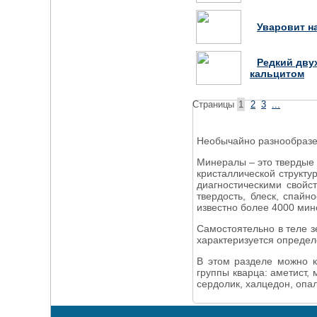
Уваровит н
Редкий дву
кальцитом
Страницы
1
2
3
...
Необычайно разнообразе
Минералы – это твердые
кристаллической структ
диагностическими свойс
твердость, блеск, спайн
известно более 4000 мин
Самостоятельно в теле з
характеризуется опреде
В этом разделе можно 
группы кварца: аметист,
сердолик, халцедон, опал