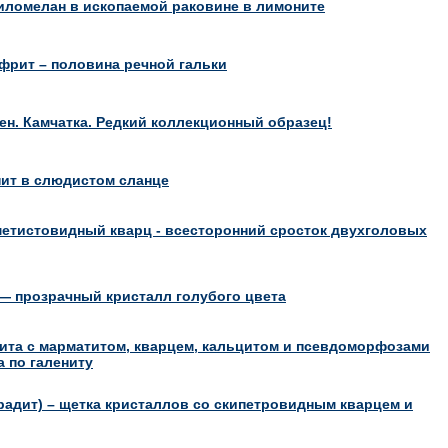
силомелан в ископаемой раковине в лимоните
фрит – половина речной гальки
ен. Камчатка. Редкий коллекционный образец!
нит в слюдистом сланце
етистовидный кварц - всесторонний сросток двухголовых
— прозрачный кристалл голубого цвета
ита с марматитом, кварцем, кальцитом и псевдоморфозами
 по галениту
драдит) – щетка кристаллов со скипетровидным кварцем и