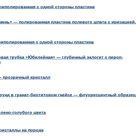
риполированная с одной стороны пластина
мень» — полированная пластина полевого шпата с иризацией.
риполированная с одной стороны пластина
вая трубка «Юбилейная» — глубинный эклогит с пироп-
м
– прозрачный кристалл
рунд в гранат-биотитовом гнейсе — флуоресцентный образец
елено-голубого цвета
кристаллы на породе