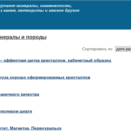
купают минералы, окаменелости,
из камня, метеориты и многое другое
нералы и породы
Сортировать по
— эффектная щетка кристаллов, кабинетный образец
друза хорошо сформированных кристаллов
раночного качества
 полевом шпате
етит. Магнитка, Первоуральск