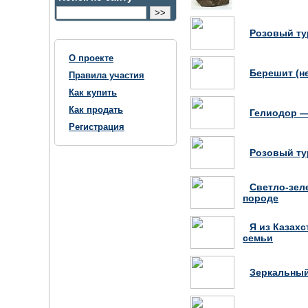
Розовый ту
О проекте
Берешит (н
Правила участия
Как купить
Как продать
Гелиодор —
Регистрация
Розовый ту
Светло-зел
породе
Я из Казахс
семьи
Зеркальный