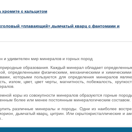
а хромите с кальцитом
хголовый «плавающий» дымчатый кварц с фантомами и
н и удивителен мир минералов и горных пород
 природные образования. Каждый минерал обладает определенным
урой, определенными физическими, механическими и химическими
твами, которыми пользуются для определения минералов являю
ость, излом, цвет, цвет черты, магнитность, побежалость, хрупко
ералов.
емной коры из совокупности минералов образуются горные пород
ленным более или менее постоянным минералогическим составом.
купить различные минералы и породы. Одни из наиболее востр
 морион, дымчатый кварц, цитрин. Или скрытокристаллические и а
..