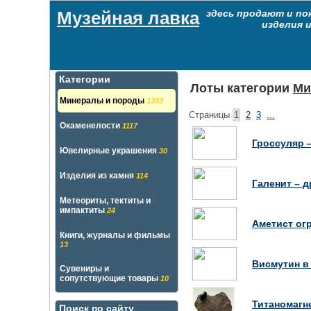
Музейная лавка
здесь продают и по
изделия 
Категории
Лоты категории
Ми
Минералы и породы
1393
Страницы
1
2
3
...
Окаменелости
1117
Гроссуляр 
Ювелирные украшения
30
Изделия из камня
114
Галенит – 
Метеориты, тектиты и
импактиты
24
Аметист ог
Книги, журналы и фильмы
13
Висмутин в
Сувениры и
сопутствующие товары
10
Титаномагн
Поиск по сайту