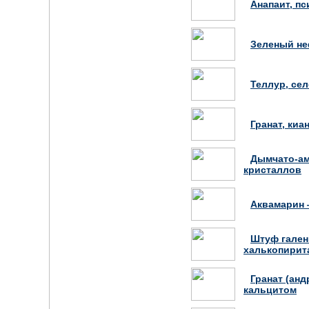
Анапаит, п
Зеленый не
Теллур, сел
Гранат, киа
Дымчато-ам
кристаллов
Аквамарин 
Штуф гален
халькопирита
Гранат (ан
кальцитом