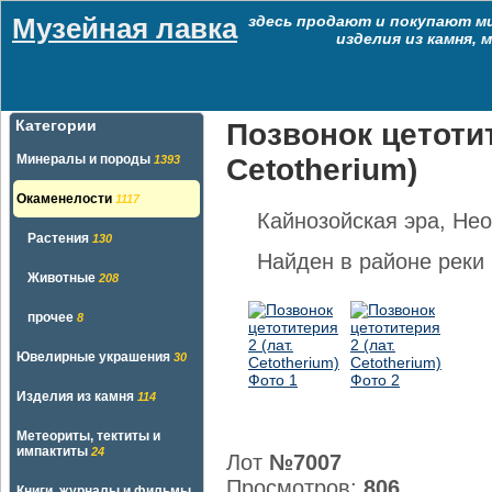
Музейная лавка
здесь продают и покупают м
изделия из камня,
Категории
Позвонок цетотит
Минералы и породы
1393
Cetotherium)
Окаменелости
1117
Кайнозойская эра, Нео
Растения
130
Найден в районе реки 
Животные
208
прочее
8
Ювелирные украшения
30
Изделия из камня
114
Метеориты, тектиты и
импактиты
24
Лот
№7007
Просмотров:
806
Книги, журналы и фильмы